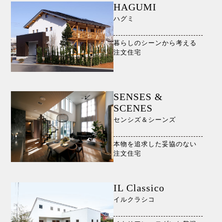
HAGUMI
ハグミ
暮らしのシーンから考える
注文住宅
SENSES &
SCENES
センシズ＆シーンズ
本物を追求した妥協のない
注文住宅
IL Classico
イルクラシコ