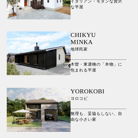
イタリアン・モダンな贅沢
な平屋
CHIKYU
MINKA
地球民家
木曽・東濃檜の「本物」に
包まれる平屋
YOROKOBI
ヨロコビ
無理も、妥協もしない、自
由な小さい家